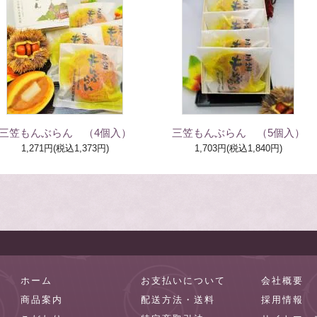
三笠もんぶらん （4個入）
三笠もんぶらん （5個入）
1,271円(税込1,373円)
1,703円(税込1,840円)
ホーム
お支払いについて
会社概要
商品案内
配送方法・送料
採用情報