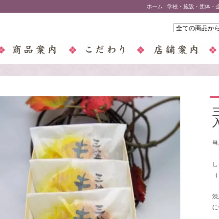
ホーム
|
学校・施設・団体・
当
し
（
渋
に