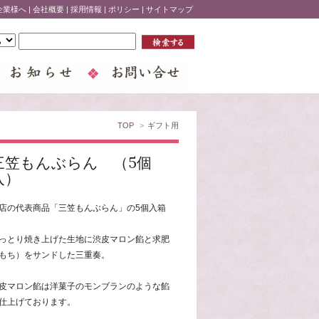
企業様へ
|
会社概要
|
採用情報
|
ポリシー
|
サイトマップ
TOP
>
ギフト用
三笠もんぶらん （5個
入）
店の代表商品「三笠もんぶらん」の5個入箱
っとり焼き上げた生地に渋皮マロン餡と求肥
もち）をサンドした三重奏。
皮マロン餡は洋菓子のモンブランのような餡
仕上げております。