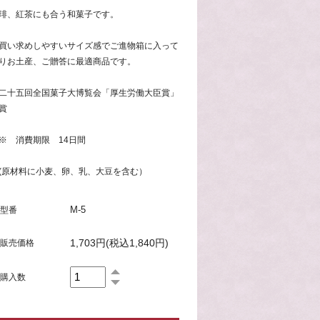
琲、紅茶にも合う和菓子です。
買い求めしやすいサイズ感でご進物箱に入って
りお土産、ご贈答に最適商品です。
二十五回全国菓子大博覧会「厚生労働大臣賞」
賞
 消費期限 14日間
原材料に小麦、卵、乳、大豆を含む）
M-5
型番
1,703円(税込1,840円)
販売価格
購入数