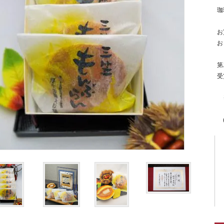
珈
お
お
第
受
※
(