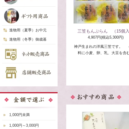
進物用（夏季）お中元
三笠もんぶらん （15個
4,907円(税込5,300円)
進物用（冬季）御歳暮
神戸生まれの洋風三笠です。 
料に小麦、卵、乳、大豆を含
1,000円未満
1,000円～3,000円